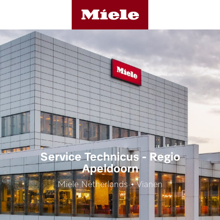
Service Technicus - Regio
Apeldoorn
Miele Netherlands • Vianen