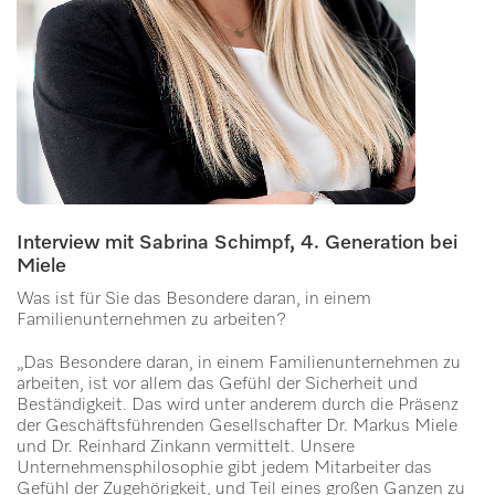
Interview mit Sabrina Schimpf, 4. Generation bei
Miele
Was ist für Sie das Besondere daran, in einem
Familienunternehmen zu arbeiten?
„Das Besondere daran, in einem Familienunternehmen zu
arbeiten, ist vor allem das Gefühl der Sicherheit und
Beständigkeit. Das wird unter anderem durch die Präsenz
der Geschäftsführenden Gesellschafter Dr. Markus Miele
und Dr. Reinhard Zinkann vermittelt. Unsere
Unternehmensphilosophie gibt jedem Mitarbeiter das
Gefühl der Zugehörigkeit, und Teil eines großen Ganzen zu